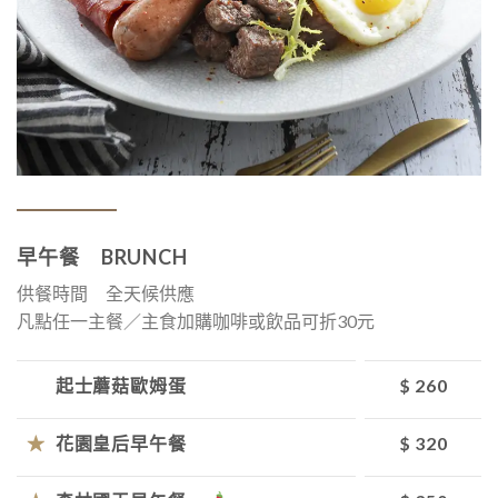
早午餐 BRUNCH
供餐時間 全天候供應
凡點任一主餐／主食加購咖啡或飲品可折30元
起士蘑菇歐姆蛋
$ 260
★
花園皇后早午餐
$ 320